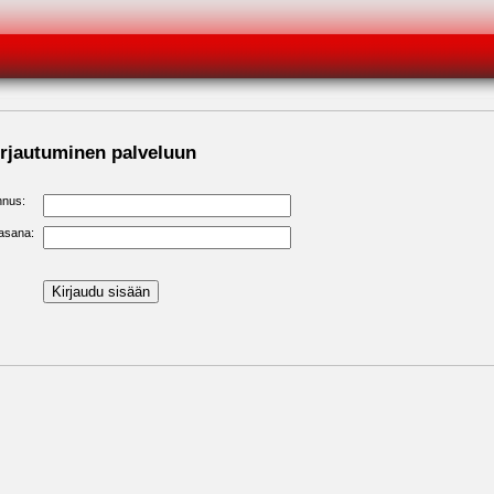
rjautuminen palveluun
nnus:
asana: